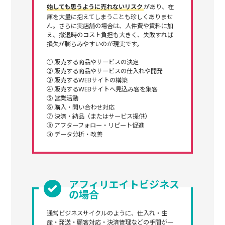
始しても思うように売れないリスク
があり、在
庫を大量に抱えてしまうことも珍しくありませ
ん。さらに実店舗の場合は、人件費や賃料に加
え、撤退時のコスト負担も大きく、失敗すれば
損失が膨らみやすいのが現実です。
① 販売する商品やサービスの決定
② 販売する商品やサービスの仕入れや開発
③ 販売するWEBサイトの構築
④ 販売するWEBサイトへ見込み客を集客
⑤ 営業活動
⑥ 購入・問い合わせ対応
⑦ 決済・納品（またはサービス提供）
⑧ アフターフォロー・リピート促進
⑨ データ分析・改善
アフィリエイトビジネス
の場合
通常ビジネスサイクルのように、仕入れ・生
産・発送・顧客対応・決済管理などの手間が一