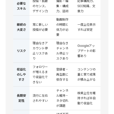
投稿・拡散
撮影・編
記事構成力、
必要な
のセンス、
集・構成
SEO知識、文
スキル
デザイン力
力、話術
章力
動画制作
継続の
常に新しい
の時間と
一度上位表示
大変さ
投稿が必要
体力が必
すれば安定
要
理由なきア
理由なき
Googleアッ
カウント停
チャンネ
リスク
プデートの影
止リスクあ
ル停止リ
響あり
り
スクあり
フォロワー
収益化
登録者・
コンテンツの
が増えるま
のしや
再生数に
量と質で成果
で収益化で
すさ
依存する
が積み上がる
きない
チャンネ
検索上位を維
長期安
流行に左右
ル維持・
持すれば半自
定性
されやすい
ネタ切れ
動で収益化
が課題