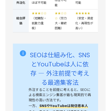
ほぼ不可
外注化
ほぼ不可能
可能
能
★★★☆☆
★★☆☆
★★★★★
総合評
（短期型・
☆
（労力
（安定・資産
価
拡散力重
大・継続
化・再現性が
視）
困難）
高い）
SEOは仕組み化、SNS
とYouTubeは人に依
存 ― 外注前提で考え
る最適集客法
外注することを前提に考えると、SEOに
よる検索エンジン集客が最も現実的で再
現性の高い方法です。
一方、
SNSやYouTubeは発信者本人